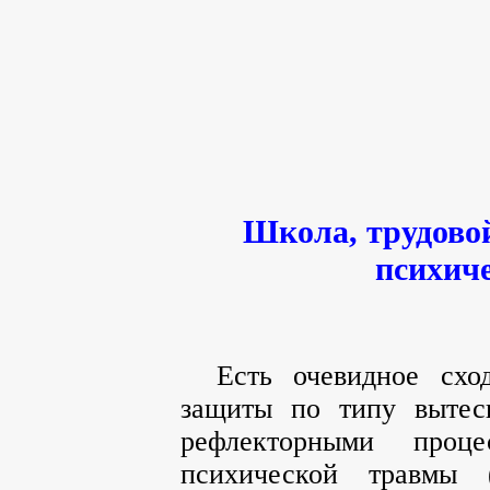
Школа, трудово
психич
Есть очевидное схо
защиты по типу вытес
рефлекторными проц
психической травмы 