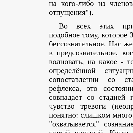
на кого-либо из члено
отпущения").
Во всех этих прим
подобное тому, которое 
бессознательное. Нас же
в предсознательное, ко
волновать, на какое - т
определённой ситуац
сопоставлении со ст
рефлекса, это состоян
совпадает со стадией г
чувство тревоги (неоп
понятно: слишком много 
"охватывается" сознани
самый сильный. Когда 