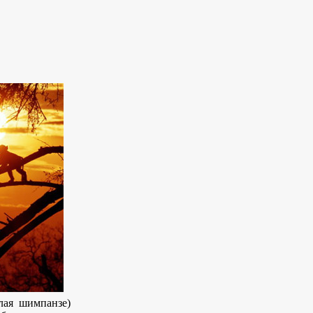
лая шимпанзе)