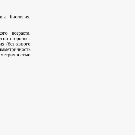
вы. Биология,
го возраста,
угой стороны -
ия (без явного
мметричность
мметричностью