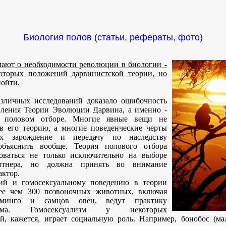
Биология полов (статьи, рефераты, фото)
ают о необходимости революции в биологии -
которых положений дарвинистской теории, но
пойти.
зличных исследований доказало ошибочность
вления Теории Эволюции Дарвина, а именно -
 половом отборе. Многие явные вещи не
в его теорию, а многие поведенческие черты
х зарождение и передачу по наследству
объяснить вообще. Теория полового отбора
оваться не только исключительно на выборе
ртнера, но должна принять во внимание
актор.
ий и гомосексуальному поведению в теории
ее чем 300 позвоночных животных, включая
ламинго и самцов овец, ведут практику
лизма. Гомосексуализм у некоторых
ей, кажется, играет социальную роль. Например, бонобос (ма