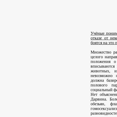
Учёные поним
отказе от не
боятся на это 
Множество ра
целого напра
положения о
вписываются 
животных, и
невозможно 
должна базир
полового па
социальный ф
Нет объяснен
Дарвина. Бол
обезьян, ф
гомосексуа
разновидност