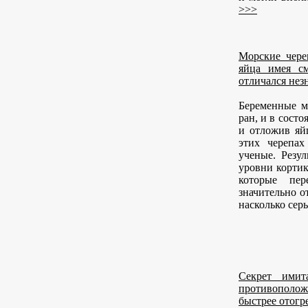
>>>
Морские чере
яйца имея см
отличался нез
Беременные м
ран, и в сост
и отложив яй
этих черепах
ученые. Резул
уровни кортик
которые пер
значительно о
насколько се
Секрет имит
противоположн
быстрее отогр