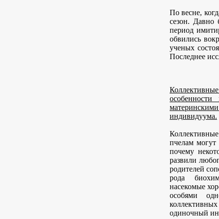
По весне, ког
сезон. Давно
период имити
обвились вокр
ученых состоя
Последнее исс
Коллектив
особенности
материнскими 
индивидуума.
Коллективные
пчелам могут
почему некот
развили любоп
родителей соп
рода биохим
насекомые хор
особями одн
коллективных 
одиночный ин