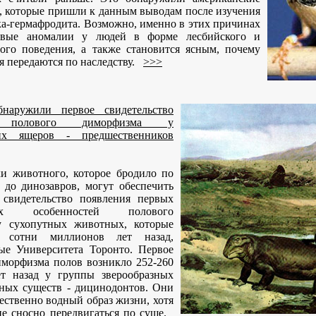
, которые пришли к данным выводам после изучения
ка-гермафродита. Возможно, именно в этих причинах
овые аномалии у людей в форме лесбийского и
ного поведения, а также становится ясным, почему
я передаются по наследству.
>>>
бнаружили первое свидетельство
я полового диморфизма у
ких ящеров - предшественников
и животного, которое бродило по
 до динозавров, могут обеспечить
 свидетельство появления первых
ных особенностей полового
у сухопутных животных, которые
и сотни миллионов лет назад,
ые Университета Торонто. Первое
иморфизма полов возникло 252-260
т назад у группы зверообразных
дных существ - дицинодонтов. Они
ственно водный образ жизни, хотя
не сносно передвигаться по суше.