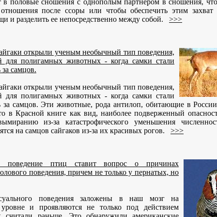
т в половые сношения с однополым партнером в сношения, чт
отношения после ссоры или чтобы обеспечить этим захват
и и разделить ее непосредственно между собой.
>>>
айгаки открыли ученым необычный тип поведения,
й для полигамных животных - когда самки стали
 за самцов.
айгаки открыли ученым необычный тип поведения,
й для полигамных животных - когда самки стали
 за самцов. Эти животные, рода антилоп, обитающие в России
то в Красной книге как вид, наиболее подверженный опасност
вымиранию из-за катастрофического уменьшения численнос
ятся на самцов сайгаков из-за их красивых рогов.
>>>
ое поведение птиц ставит вопрос о причинах
олового поведения, причем не только у пернатых, но
ксуального поведения заложены в наш мозг на
 уровне и проявляются не только под действием
к считали раньше. Это обнаружили американские