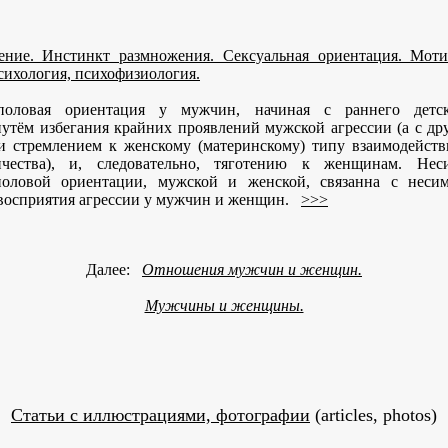
ение. Инстинкт размножения. Сексуальная ориентация. Моти
сихология, психофизиология.
половая ориентация у мужчин, начиная с раннего детско
утём избегания крайних проявлений мужской агрессии (а с др
и стремлением к женскому (материнскому) типу взаимодейств
ичества), и, следовательно, тяготению к женщинам. Неси
оловой ориентации, мужской и женской, связанна с неси
 восприятия агрессии у мужчин и женщин.
>>>
Далее:
Отношения мужчин и женщин.
Мужчины и женщины.
Статьи с иллюстрациями, фотографии
(articles, photos)