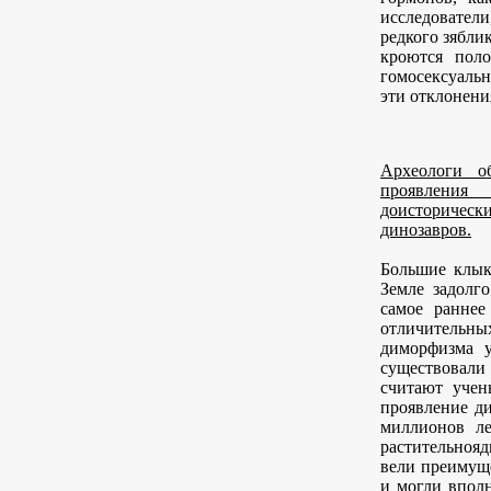
исследователи
редкого зябли
кроются пол
гомосексуаль
эти отклонени
Археологи о
проявлени
доисторичес
динозавров.
Большие клык
Земле задолго
самое раннее
отличитель
диморфизма 
существовал
считают учен
проявление д
миллионов ле
растительноя
вели преимуще
и могли впол