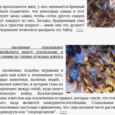
да просыпаются змеи, у них начинается брачный
 было подмечено, что некоторые самцы в этот
руют запах самки, чтобы сотни других самцов
уг каждого из них. Загадка, будоражащая умы
ла в простом вопросе – зачем они это делают?
ледование позволило раскрыть эту тайну.
>>>
ные насекомые показывают
 конфликта между отцовскими и
генами на уровне отдельно взятого
 насекомые, подобно муравьям и
 дать нам ключ к пониманию того,
орые животные, включая людей, -
ытное качество, в котором гены их
ерничают между собой, ведя своего
ическую войну. Коллективные
ошо известны как исключения из правил, которые гласят, что о
ого вида являются конкурентоспособными. Социальные
насекомых настолько гармоничны, что сама колония часто рассм
дивидуум или "сверхорганизм".
>>>