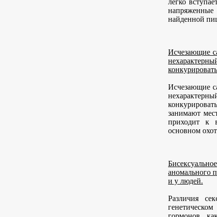
легко вступае
напряженные 
найденной пищ
Исчезающие с
нехарактерны
конкурировать
Исчезающие с
нехарактерны
конкурировать
занимают мес
приходит к 
основном охот
Бисексуальн
аномального п
и у людей.
Различия се
генетическом
гормонов, ка