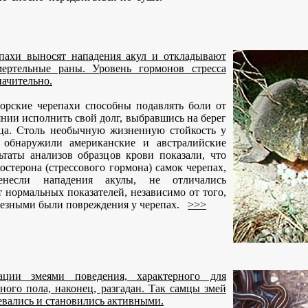
пахи выносят нападения акул и откладывают
ертельные раны. Уровень гормонов стресса
начительно.
орские черепахи способны подавлять боли от
оянии исполнить свой долг, выбравшись на берег
ца. Столь необычную жизненную стойкость у
 обнаружили американские и австралийские
ьтаты анализов образцов крови показали, что
остерона (стрессового гормона) самок черепах,
енесли нападения акулы, не отличались
т нормальных показателей, независимо от того,
рьезными были повреждения у черепах.
>>>
ации змеями поведения, характерного для
ого пола, наконец, разгадан. Так самцы змей
евались и становились активными.