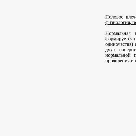
Половое влеч
физиология, п
Нормальная 
формируется п
одиночества) 
духа соперн
нормальной п
проявления и