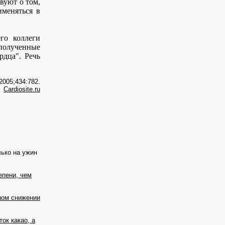
уют о том,
меняться в
го коллеги
полученные
рдца". Речь
2005;434:782.
Cardiosite.ru
ько на ужин
епени, чем
шом снижении
ок какао, а