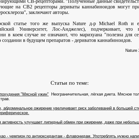
ирующими CB-рецепторами. "Полученные данные свидетельств
вующие на CB2 рецепторы дериваты каннабиноидов могут при
еросклероза", заключают авторы.
рской статье того же выпуска Nature д-р Michael Roth и е
ийский Университет, Лос-Анджелес), подчеркивает, что 
 ни в коем случае не означают, что марихуана "полезна для се
о создании в будущем препаратов - дериватов каннабиноидов.
Nature 
Статьи по теме:
 похудения "Мясной ужин"
Неограничительная, лёгкая диета. Мясное тол
трав.
, абдоминальное ожирение увеличивает риск заболеваний в большей ст
ериферическое.
я активность улучшает липидный обмен при ожирении, даже при неболь
као - чемпион по антиоксидантам - флавонидам. Употреблять нужно напит