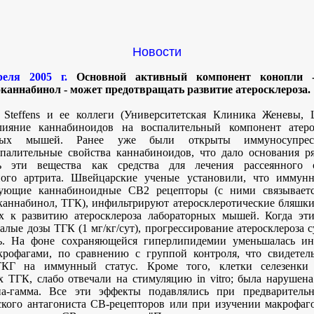
Новости
реля 2005 г.
Основной активный компонент конопли - 
каннабинол - может предотвращать развитие атеросклероза.
 Steffens и ее коллеги (Университетская Клиника Женевы, 
лияние каннабиноидов на воспалительный компонент атеро
рных мышей. Ранее уже были открыты иммуносупре
палительные свойства каннабиноидов, что дало основания р
ь эти вещества как средства для лечения рассеянного 
ного артрита. Швейцарские ученые установили, что иммунн
рующие каннабиноидные CB2 рецепторы (с ними связывается
каннабинол, ТГК), инфильтрируют атеросклеротические бляшки
х к развитию атеросклероза лабораторных мышей. Когда эт
алые дозы ТГК (1 мг/кг/сут), прогрессирование атеросклероза 
сь. На фоне сохраняющейся гиперлипидемии уменьшалась ин
рофагами, по сравнению с группой контроля, что свидетель
КГ на иммунный статус. Кроме того, клетки селезенки
 ТГК, слабо отвечали на стимуляцию in vitro; была нарушен
на-гамма. Все эти эффекты подавлялись при предваритель
кого антагониста CB-рецепторов или при изучении макрофаг