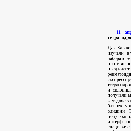
11 ап
тетрагидро
Д-р Sabine
изучали в
лаборато
противовос
предложит
ревматоид
экспресси
тетрагидро
и склонны
получали м
замедляло
бляшек мак
влиянии Т
получавших
интерферо
специфичес