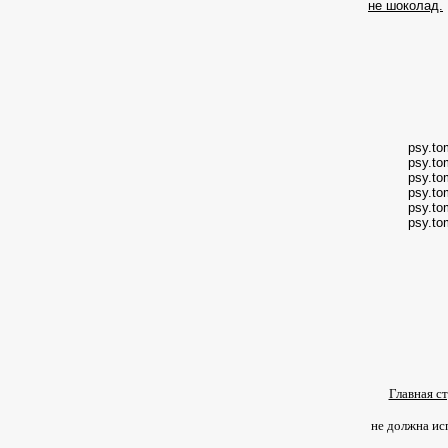
не шоколад.
psy.to
psy.to
psy.to
psy.to
psy.to
psy.to
Главная с
не должна ис