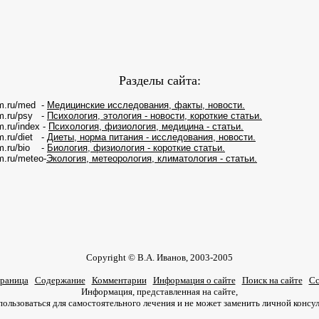
Разделы сайта:
m.ru/med -
Медицинские исследования, факты, новости.
m.ru/psy -
Психология, этология - новости, короткие статьи.
m.ru/index -
Психология, физиология, медицина - статьи.
m.ru/diet -
Диеты, норма питания - исследования, новости.
m.ru/bio -
Биология, физиология - короткие статьи.
m.ru/meteo-
Экология, метеорология, климатология - статьи.
Copyright © В.А. Иванов, 2003-2005
траница
Содержание
Комментарии
Информация о сайте
Поиск на сайте
Сс
Информация, представленная на сайте,
пользоваться для самостоятельного лечения и не может заменить личной консул