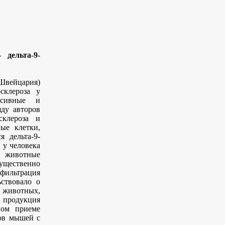
дельта-9-
Швейцария)
склероза у
ссивные и
яду авторов
склероза и
ые клетки,
 дельта-9-
 у человека
и животные
существенно
фильтрация
ствовало о
 животных,
а продукция
ном приеме
ов мышей с