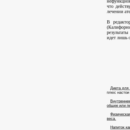
нефункцион
что дейст
лечении ат
В редакто
(Калифорн
результаты
идет лишь 
Диета для
плюс настои 
Внутреннее
общее или п
Физическа
веса.
Напиток ка